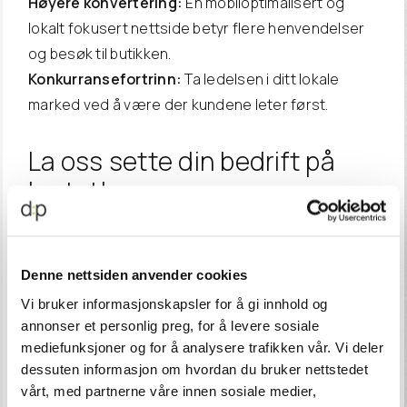
Høyere konvertering:
En mobiloptimalisert og
lokalt fokusert nettside betyr flere henvendelser
og besøk til butikken.
Konkurransefortrinn:
Ta ledelsen i ditt lokale
marked ved å være der kundene leter først.
La oss
sette din bedrift på
kartet!
Ikke la konkurrentene stjele dine lokale kunder.
Med Digital Partner AS får du en skreddersydd
Denne nettsiden anvender cookies
lokal SEO-strategi som leverer resultater.
Vi bruker informasjonskapsler for å gi innhold og
Kontakt oss i dag for en gratis konsultasjon
– og
annonser et personlig preg, for å levere sosiale
mediefunksjoner og for å analysere trafikken vår. Vi deler
la oss hjelpe deg med å dominere lokale søk!
dessuten informasjon om hvordan du bruker nettstedet
vårt, med partnerne våre innen sosiale medier,