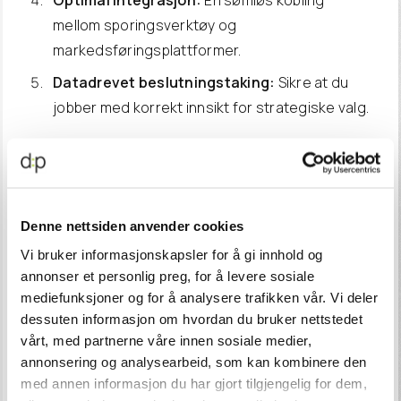
Optimal integrasjon:
En sømløs kobling
mellom sporingsverktøy og
markedsføringsplattformer.
Datadrevet beslutningstaking:
Sikre at du
jobber med korrekt innsikt for strategiske valg.
Få kontroll over sporingen din
En revisjon av sporingsoppsettet ditt sikrer at du
Denne nettsiden anvender cookies
får pålitelige data og oppfyller personvernkravene.
Vi bruker informasjonskapsler for å gi innhold og
Kontakt oss i dag
for å få en gjennomgang av ditt
annonser et personlig preg, for å levere sosiale
sporingssystem!
mediefunksjoner og for å analysere trafikken vår. Vi deler
dessuten informasjon om hvordan du bruker nettstedet
NAVN
*
vårt, med partnerne våre innen sosiale medier,
annonsering og analysearbeid, som kan kombinere den
med annen informasjon du har gjort tilgjengelig for dem,
BEDRIFT