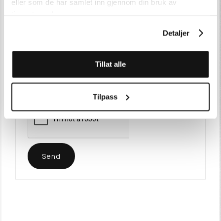
eller som de har samlet inn gjennom din bruk av
tjenestene deres.
E-POST
*
Detaljer
MELDING
*
Tillat alle
Tilpass