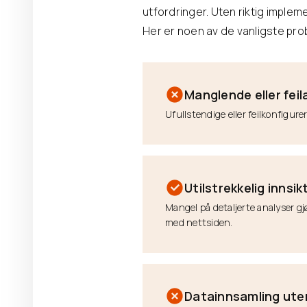
utfordringer. Uten riktig impleme
Her er noen av de vanligste pr
Manglende eller fei
Ufullstendige eller feilkonfigur
Utilstrekkelig innsik
Mangel på detaljerte analyser g
med nettsiden.
Datainnsamling ute