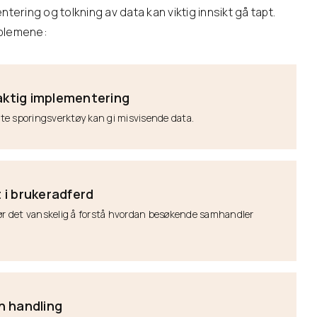
ntering og tolkning av data kan viktig innsikt gå tapt.
oblemene:
laktig implementering
erte sporingsverktøy kan gi misvisende data.
t i brukeradferd
jør det vanskelig å forstå hvordan besøkende samhandler
n handling