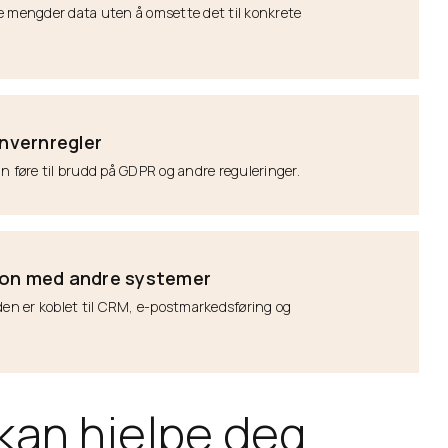
e mengder data uten å omsette det til konkrete
nvernregler
n føre til brudd på GDPR og andre reguleringer.
jon med andre systemer
 den er koblet til CRM, e-postmarkedsføring og
 kan hjelpe deg