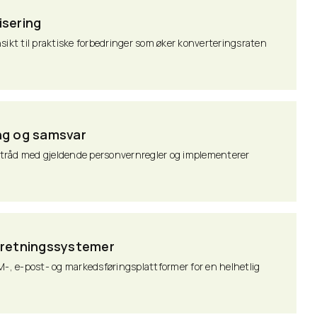
isering
sikt til praktiske forbedringer som øker konverteringsraten
ng og samsvar
 i tråd med gjeldende personvernregler og implementerer
rretningssystemer
M-, e-post- og markedsføringsplattformer for en helhetlig