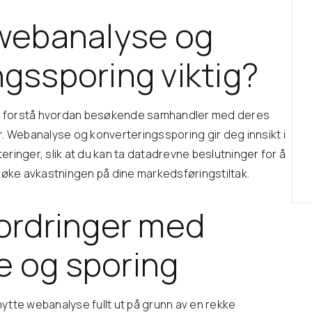
 webanalyse og
ngssporing viktig?
fter forstå hvordan besøkende samhandler med deres
r. Webanalyse og konverteringssporing gir deg innsikt i
eringer, slik at du kan ta datadrevne beslutninger for å
øke avkastningen på dine markedsføringstiltak.
fordringer med
 og sporing
nytte webanalyse fullt ut på grunn av en rekke